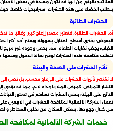
العناكب: بالرغم من أنها قد تكون مفيدة في بعض الأحيان،
يتطلب القضاء على هذه الحشرات استراتيجيات خاصة، حيث ي
الحشرات الطائرة
أما الحشرات الطائرة، فتعتبر مصدر إزعاج كبير، وغالبًا ما تد
البعوض: يخترق أسطح المنازل بسهولة ويعتبر أحد أكثر الحش
الذباب: يجذب نفايات الطعام، مما يجعل وجوده غير مريح للغ
تتطلب مكافحة هذه الحشرات توفير نقاط الدخول ومنعها من 
تأثير الحشرات على الصحة والبيئة
لا تقتصر تأثيرات الحشرات على الإزعاج فحسب، بل تصل إلى 
انتشار الأمراض: كمرض الملاريا وداء لايم، مما قد يؤدي 
التأثير على البيئة: بعض الحشرات تساهم في تدهور النباتات و
تعمل الشركة الألمانية لمكافحة الحشرات في الاربعين عل
من خلال جهودها، يتمكن السكان من تقليل المخاطر والحف
خدمات الشركة الألمانية لمكافحة الح