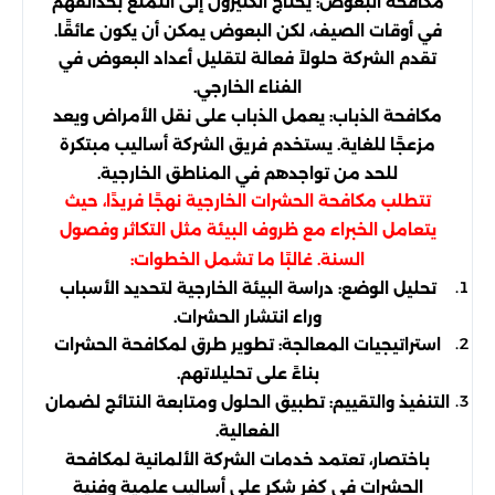
مكافحة البعوض: يحتاج الكثيرون إلى التمتع بحدائقهم
في أوقات الصيف، لكن البعوض يمكن أن يكون عائقًا.
تقدم الشركة حلولاً فعالة لتقليل أعداد البعوض في
الفناء الخارجي.
مكافحة الذباب: يعمل الذباب على نقل الأمراض ويعد
مزعجًا للغاية. يستخدم فريق الشركة أساليب مبتكرة
للحد من تواجدهم في المناطق الخارجية.
تتطلب مكافحة الحشرات الخارجية نهجًا فريدًا، حيث
يتعامل الخبراء مع ظروف البيئة مثل التكاثر وفصول
السنة. غالبًا ما تشمل الخطوات:
تحليل الوضع: دراسة البيئة الخارجية لتحديد الأسباب
وراء انتشار الحشرات.
استراتيجيات المعالجة: تطوير طرق لمكافحة الحشرات
بناءً على تحليلاتهم.
التنفيذ والتقييم: تطبيق الحلول ومتابعة النتائج لضمان
الفعالية.
باختصار، تعتمد خدمات الشركة الألمانية لمكافحة
الحشرات فى كفر شكر على أساليب علمية وفنية