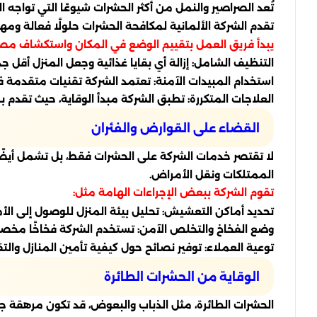
تُعد الصراصير والنمل من أكثر الحشرات شيوعًا التي تواجه 
تقدم الشركة الألمانية لمكافحة الحشرات حلولًا فعالة وم
يبدأ فريق العمل بتقييم الوضع في المكان واستكشاف مصا
التنظيف الشامل: إزالة أي بقايا غذائية وجعل المنزل أقل جذب
استخدام المبيدات الآمنة: تعتمد الشركة تقنيات متقدمة ف
العلاجات المتكررة: تطبق الشركة مبدأ الوقاية، حيث تقدم
القضاء على القوارض والفئران
لا تقتصر خدمات الشركة على الحشرات فقط، بل تشمل أيضًا 
الممتلكات ونقل الأمراض.
تقوم الشركة ببعض الإجراءات الهامة مثل:
تحديد أماكن التعشيش: تحليل بيئة المنزل للوصول إلى الأما
وضع الفخاخ والتخلص الآمن: تستخدم الشركة فخاخًا مخصص
توعية العملاء: توفير نصائح حول كيفية تأمين المنازل وال
الوقاية من الحشرات الطائرة
الحشرات الطائرة، مثل الذباب والبعوض، قد تكون مرهقة جداً 