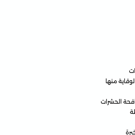
ات
وقاية منها
افحة الحشرات
ة
برة