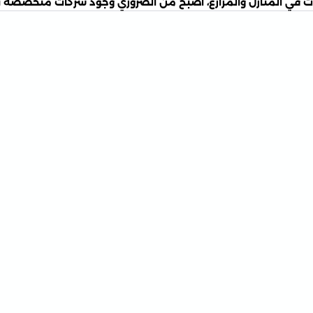
شرات في المنازل والمزارع، أصبح من الضروري وجود شركات متخصصة ت