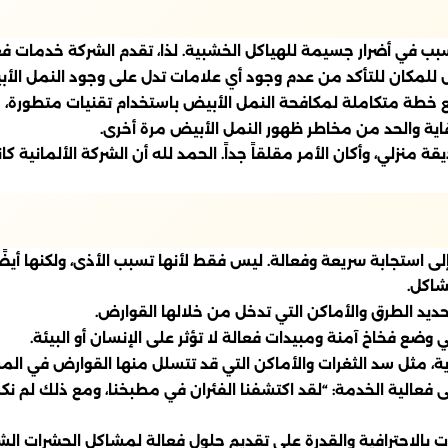
 يتسبب في أضرار جسيمة للهياكل الخشبية. لذا، تقدم الشركة خدمات
كان للتأكد من عدم وجود أي علامات تدل على وجود النمل الأب
خطة متكاملة لمكافحة النمل الأبيض باستخدام تقنيات متطورة، مثل 
وقاية والحد من مخاطر ظهور النمل الأبيض مرة أخرى.
 منزلي، وأكان الأمر مقلقاً جداً. الحمد لله أن الشركة الألمانية 
لى استجابة سريعة وفعالة. ليس فقط لأنها تسبب الأذى، ولكنها أيض
شاكل.
د الطرق والأماكن التي تدخل من خلالها القوارض.
 وضع فخاخ آمنة ومبيدات فعالة لا تؤثر على الإنسان أو البيئة.
اية، مثل سد الثغرات والأماكن التي قد تتسلل منها القوارض في الم
ى فعالية الخدمة: “لقد اكتشفنا الفئران في مطبخنا، ومع ذلك لم نكن
 بالاحترافية والقدرة على تقديم حلول فعالة لمشاكل الحشرات الشائ