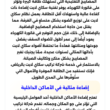
المصابيح التقليدية التي تستهلك طاقة كبيرة وتؤثر
على فاتورة الكهرباء، يوفر تقنية سكاي لايت إضاءة ذات
كفاءة عالية واستهلاك أقل للطاقة. يعمل نظام سكاي
لايت على توزيع الضوء بشكل متساوٍ في الغرفة، مما
يقلل من حاجة استخدام المصابيح الإضافية.
بالإضافة إلى ذلك، فإن حجم التوفير في فاتورة الكهرباء
يعود أيضًا إلى عمر أطول لأضواء السقف بفضل
جودتها ومتانتها. فعادةً ما تحتفظ أضواء سكاي لايت
بأدائها المثالي لسنوات عديدة، ممَّا يجنبك تغير
المصابيح بشكل متكرر وتكاليف الصيانة.
بالاستثمار في خدمة شركة تركيب سكاي لايت بالرياض،
فإنك تستفيد من الطاقة الموفرة والأموال التي
ستُوفَّرها على المدى الطويل.
إضاءة مثالية في الأماكن الداخلية
تعتبر إضاءة الأماكن الداخلية أحد العوامل الرئيسية
التي تؤثر على جو المكان وجماله. تقدم شركة تركيب