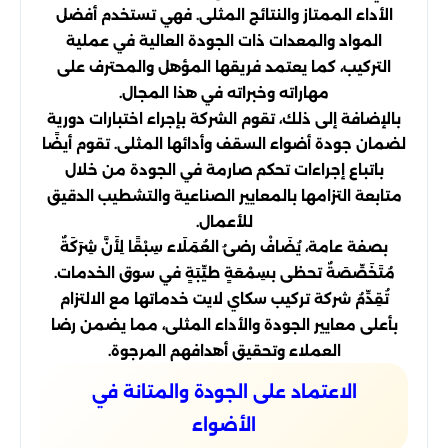
الأداء الممتاز والنتائج المثلى. فهي تستخدم أفضل
المواد والمعدات ذات الجودة العالية في عملية
التركيب، كما يعتمد فريقها المؤهل والمحترف على
مهاراته وخبراته في هذا المجال.
بالإضافة إلى ذلك، تقوم الشركة بإجراء اختبارات دورية
لضمان جودة أضواء السقف وأدائها المثلى. تقوم أيضًا
باتباع إجراءات تحكم صارمة في الجودة من خلال
متابعة التزامها بالمعايير الصناعية والتشطيب الدقيق
للأعمال.
بصفة عامة، يُضَافْ رضىُ العُمَلَاء سِبْقًا لِأَنَّ شِرَكَةٌ
مُتَخَصِّصَةٌ تحظى بسِمْعَةٍ طيِّبَةٍ في سوق الخدمات.
تُقِدِّمُ شركة تركيب سكاي لايت خدماتها مع الالتزام
بأعلى معايير الجودة والأداء المثلى، مما يضمن رضا
العملاء وتحقيق أهدافهم المرجوة.
الاعتماد على الجودة والمتانة في
الأضواء