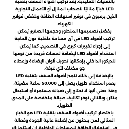
بالتقنيات التقليدية. يُعَدُّ تركيب أضواء السقف بتقنية
LED خيارًا مثاليًا لأصحاب المنازل أو الأعمال التجارية
الذين يرغبون في توفير استهلاك الطاقة وخفض فواتير
الكهرباء.
بفضل تصميمها المتطور وحجمها الصغير، يُمكِن
تركيب أضواء LED في أي مساحة داخلية دون الحاجة
إلى إجراء تغييرات كبرى في التصميم. كما يُمكِن
استخدام أضواء LED لإضافة لمسات فريدة من نوعها
للديكور الداخلي بإمكانها تحويل ألوان الإضاءة وإعطاء
جو مختلف لأي غرفة.
بالإضافة إلى ذلك، تتميز أضواء السقف بتقنية LED
بعمر استخدام طويل يصل إلى 50,000 ساعة مضيئة.
وهذا يعني أنها لا تحتاج إلى صيانة مستمرة أو استبدال
متكرر، وبالتالي توفر تكاليف صيانة منخفضة على المدى
الطويل.
باختصار، تركيب أضواء السقف بتقنية LED هو الخيار
المثالي لمن يبحثون عن إضاءة عالية الجودة وفعالة
في استهلاك الطاقة للمساحات الداخلية. إن استثمارك