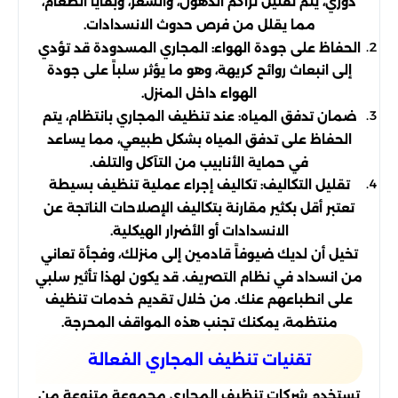
دوري، يتم تقليل تراكم الدهون، والشعر، وبقايا الطعام،
مما يقلل من فرص حدوث الانسدادات.
الحفاظ على جودة الهواء: المجاري المسدودة قد تؤدي
إلى انبعاث روائح كريهة، وهو ما يؤثر سلباً على جودة
الهواء داخل المنزل.
ضمان تدفق المياه: عند تنظيف المجاري بانتظام، يتم
الحفاظ على تدفق المياه بشكل طبيعي، مما يساعد
في حماية الأنابيب من التآكل والتلف.
تقليل التكاليف: تكاليف إجراء عملية تنظيف بسيطة
تعتبر أقل بكثير مقارنة بتكاليف الإصلاحات الناتجة عن
الانسدادات أو الأضرار الهيكلية.
تخيل أن لديك ضيوفاً قادمين إلى منزلك، وفجأة تعاني
من انسداد في نظام التصريف. قد يكون لهذا تأثير سلبي
على انطباعهم عنك. من خلال تقديم خدمات تنظيف
منتظمة، يمكنك تجنب هذه المواقف المحرجة.
تقنيات تنظيف المجاري الفعالة
تستخدم شركات تنظيف المجاري مجموعة متنوعة من