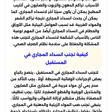
الأسباب. تراكم الدهون والزيوت والصابون في أنابيب
المطبخ يمكن أن يكون سببًا آخر لانسداد المجاري. كما
يمكن أن يحدث انسداد المجاري نتيجة تراكم الشعر
والمواد الغريبة. قد تسبب العوامل البيئية مثل الأوراق
والحطام في انسداد المجاري أيضًا. من المهم توعية
الناس بالأسباب الشائعة لانسداد المجاري لتجنب هذه
المشكلة والحفاظ على سلامة نظام الصرف الصحي.
كيفية تجنب انسداد المجاري في
المستقبل
لتجنب انسداد المجاري في المستقبل ، ينصح باتباع
بعض الإجراءات الوقائية البسيطة. أولاً ، يجب التأكد من
عدم رمي أي مواد غريبة في المجاري مثل الصابون
والمناديل الورقية والقطع الصغيرة. ثانيًا ، يجب تنظيف
المصفاة بشكل منتظم لإزالة الشوائب والرواسب. ثالثًا ،
ينبغي تجنب صب المواد الزيتية والدهنية في المجاري.
وأخيرًا ، يفضل تنظيف المجاري بانتظام باستخدام خدمة