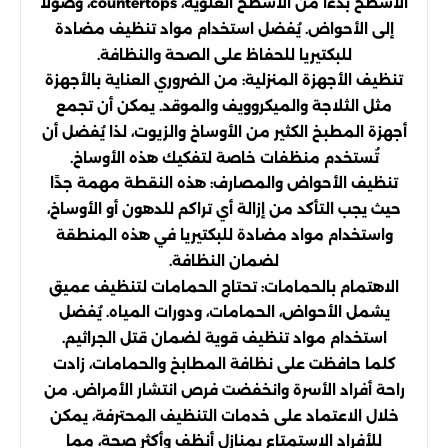
الأسطح بدءًا من الأسطح العلوية، countertops، وصولاً
إلى الأحواض. يُفضل استخدام مواد تنظيف مضادة
للبكتيريا للحفاظ على الصحة والنظافة.
تنظيف الأجهزة المنزلية: من الضروري العناية بالأجهزة
مثل الثلاجة والميكروويف والموقد. يمكن أن تجمع
أجهزة المطبخ الكثير من الأوساخ والزيوت، لذا يُفضل أن
تُستخدم منظفات خاصة لتفكيك هذه الأوساخ.
تنظيف الأحواض والمصارف: هذه النقطة مهمة جدًا
حيث يجب التأكد من إزالة أي تراكم للدهون أو الأوساخ،
واستخدام مواد مضادة للبكتيريا في هذه المنطقة
لضمان النظافة.
الاهتمام بالحمامات: تحتاج الحمامات لتنظيف عميق
يشمل الأحواض، الحمامات، ودورات المياه. يُفضل
استخدام مواد تنظيف قوية لضمان قتل الجراثيم.
كلما حافظت على نظافة المطابخ والحمامات، زادت
راحة أفراد الأسرة وانخفضت فرص انتشار الأمراض. من
خلال الاعتماد على خدمات التنظيف المحترفة، يمكن
للأفراد الاستمتاع بمنازل أنظف وأكثر صحة، مما