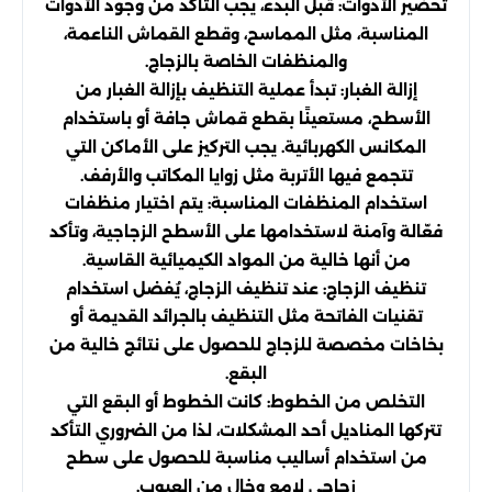
تحضير الأدوات: قبل البدء، يجب التأكد من وجود الأدوات
المناسبة، مثل المماسح، وقطع القماش الناعمة،
والمنظفات الخاصة بالزجاج.
إزالة الغبار: تبدأ عملية التنظيف بإزالة الغبار من
الأسطح، مستعينًا بقطع قماش جافة أو باستخدام
المكانس الكهربائية. يجب التركيز على الأماكن التي
تتجمع فيها الأتربة مثل زوايا المكاتب والأرفف.
استخدام المنظفات المناسبة: يتم اختيار منظفات
فعّالة وآمنة لاستخدامها على الأسطح الزجاجية، وتأكد
من أنها خالية من المواد الكيميائية القاسية.
تنظيف الزجاج: عند تنظيف الزجاج، يُفضل استخدام
تقنيات الفاتحة مثل التنظيف بالجرائد القديمة أو
بخاخات مخصصة للزجاج للحصول على نتائج خالية من
البقع.
التخلص من الخطوط: كانت الخطوط أو البقع التي
تتركها المناديل أحد المشكلات، لذا من الضروري التأكد
من استخدام أساليب مناسبة للحصول على سطح
زجاجي لامع وخالٍ من العيوب.