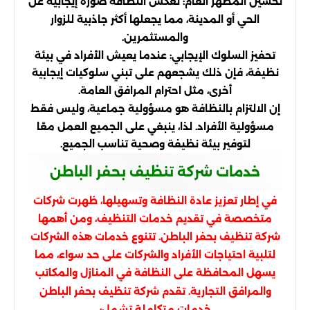
تحسين المظهر العام: تعكس النظافة صورة إيجابية عن
الحي أو المدينة، مما يجعلها أكثر جاذبية للزوار
والمستثمرين.
تحفيز السلوك الإيجابي: عندما يعيش الأفراد في بيئة
نظيفة، فإن ذلك يشجعهم على تبني سلوكيات إيجابية
أخرى، مثل احترام المرافق العامة.
إن الالتزام بالنظافة هو مسؤولية جماعية، وليس فقط
مسؤولية الأفراد. لذا، ينبغي على الجميع العمل معًا
لتوفير بيئة نظيفة وصحية تناسب الجميع.
خدمات شركة تنظيف بحفر الباطن
في إطار تعزيز عادة النظافة وتسهيلها، ظهرت شركات
متخصصة في تقديم خدمات التنظيف، ومن أهمها
شركة تنظيف بحفر الباطن. تتنوع خدمات هذه الشركات
لتلبية احتياجات الأفراد والشركات على حد سواء، مما
يسهل المحافظة على النظافة في المنازل والمكاتب
والمرافق التجارية. تقدم شركة تنظيف بحفر الباطن
خدمات متكاملة تشمل: