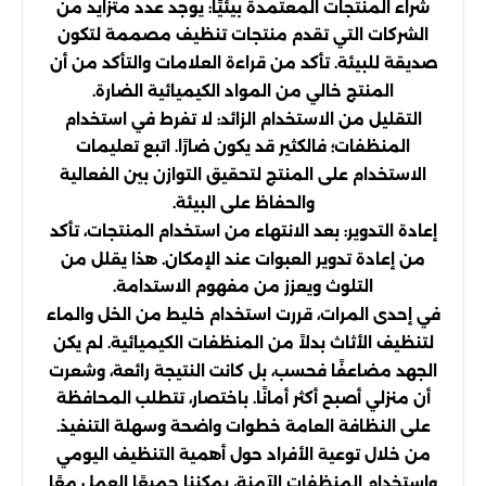
شراء المنتجات المعتمدة بيئيًا: يوجد عدد متزايد من
الشركات التي تقدم منتجات تنظيف مصممة لتكون
صديقة للبيئة. تأكد من قراءة العلامات والتأكد من أن
المنتج خالي من المواد الكيميائية الضارة.
التقليل من الاستخدام الزائد: لا تفرط في استخدام
المنظفات؛ فالكثير قد يكون ضارًا. اتبع تعليمات
الاستخدام على المنتج لتحقيق التوازن بين الفعالية
والحفاظ على البيئة.
إعادة التدوير: بعد الانتهاء من استخدام المنتجات، تأكد
من إعادة تدوير العبوات عند الإمكان. هذا يقلل من
التلوث ويعزز من مفهوم الاستدامة.
في إحدى المرات، قررت استخدام خليط من الخل والماء
لتنظيف الأثاث بدلاً من المنظفات الكيميائية. لم يكن
الجهد مضاعفًا فحسب، بل كانت النتيجة رائعة، وشعرت
أن منزلي أصبح أكثر أمانًا. باختصار، تتطلب المحافظة
على النظافة العامة خطوات واضحة وسهلة التنفيذ.
من خلال توعية الأفراد حول أهمية التنظيف اليومي
واستخدام المنظفات الآمنة، يمكننا جميعًا العمل معًا