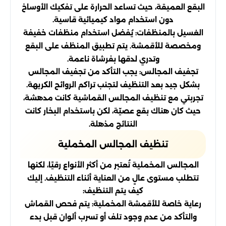
البقع العميقة، حيث تساعد الحرارة على تفكيك الأوساخ
دون استخدام مواد كيميائية قاسية.
الغسيل بالمنظفات: يُفضل استخدام منظفات خفيفة
ومخصصة للأقمشة. يتم تطبيق المنظف على البقع
وتدري لدقها بفرشاة ناعمة.
تجفيف المجالس: يجب التأكد من تجفيف المجالس
بشكل جيد بعد التنظيف لتجنب تراكم الروائح الكريهة.
تجربتي مع تنظيف المجالس القماشية كانت مدهشة،
حيث كان هناك بقع عصيّة، لكن باستخدام البخار كانت
النتائج مذهلة.
تنظيف المجالس المخملية
المجالس المخملية تُعتبر من أكثر الأنواع رقيًا، لكنها
تتطلب مستوى عالٍ من العناية أثناء التنظيف. إليك
كيف يتم التنظيف:
رعاية خاصة للأقمشة المخملية: يتم فحص القماش
والتأكد من عدم وجود تلف أو تسرب ألوان قبل بدء