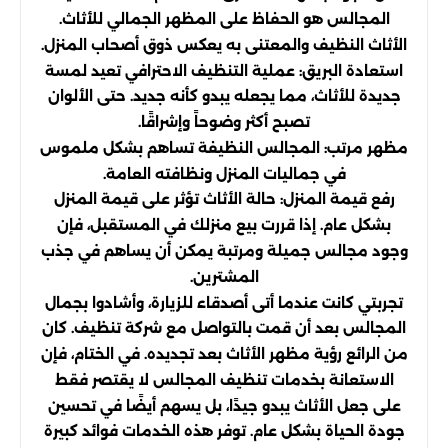
المجالس هو الحفاظ على المظهر الجمالي للأثاث.
الأثاث النظيف والمعتنى به يعكس ذوق أصحاب المنزل.
استعادة البريق: عملية التنظيف الاحترافي تعيد لمسة
جديدة للأثاث، مما يجعله يبدو كأنه جديد. حتى الألوان
تصبح أكثر وضوحاً وإشراقًا.
مظهر مرتب: المجالس النظيفة تساهم بشكل ملموس
في جماليات المنزل ونظافته العامة.
رفع قيمة المنزل: حالة الأثاث تؤثر على قيمة المنزل
بشكل عام. إذا قررت بيع منزلك في المستقبل، فإن
وجود مجالس جميلة ومرتبة يمكن أن يساهم في جذب
المشترين.
تجربتي كانت عندما أتى أصدقاء للزيارة، وأشادوا بجمال
المجالس بعد أن قمت بالتواصل مع شركة تنظيف. كان
من الرائع رؤية مظهر الأثاث بعد تجديده. في الختام، فإن
الاستعانة بخدمات تنظيف المجالس لا يقتصر فقط
على جعل الأثاث يبدو جيدًا، بل يسهم أيضًا في تحسين
جودة الحياة بشكل عام. توفر هذه الخدمات فوائد كبيرة