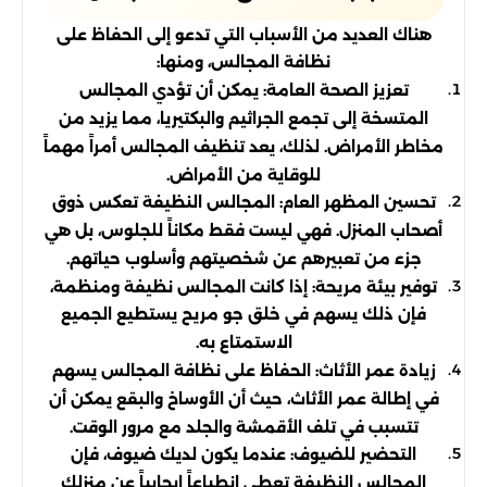
هناك العديد من الأسباب التي تدعو إلى الحفاظ على
نظافة المجالس، ومنها:
تعزيز الصحة العامة: يمكن أن تؤدي المجالس
المتسخة إلى تجمع الجراثيم والبكتيريا، مما يزيد من
مخاطر الأمراض. لذلك، يعد تنظيف المجالس أمراً مهماً
للوقاية من الأمراض.
تحسين المظهر العام: المجالس النظيفة تعكس ذوق
أصحاب المنزل. فهي ليست فقط مكاناً للجلوس، بل هي
جزء من تعبيرهم عن شخصيتهم وأسلوب حياتهم.
توفير بيئة مريحة: إذا كانت المجالس نظيفة ومنظمة،
فإن ذلك يسهم في خلق جو مريح يستطيع الجميع
الاستمتاع به.
زيادة عمر الأثاث: الحفاظ على نظافة المجالس يسهم
في إطالة عمر الأثاث، حيث أن الأوساخ والبقع يمكن أن
تتسبب في تلف الأقمشة والجلد مع مرور الوقت.
التحضير للضيوف: عندما يكون لديك ضيوف، فإن
المجالس النظيفة تعطي انطباعاً إيجابياً عن منزلك