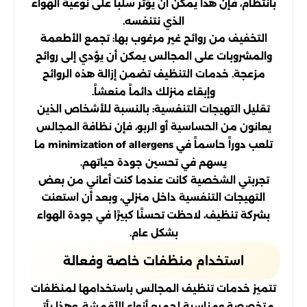
بانتظام، فإن هذا يمكن أن يؤثر سلباً على نوعية الهواء
الذي نتنفسه.
التخفيف من روائح غير مرغوب بها: تجمع الأطعمة
والمشروبات على المجالس يمكن أن يؤدي إلى روائح
مزعجة. خدمات التنظيف تضمن إزالة هذه الروائح
وإبقاء منزلك دائماً منعشاً.
تقليل التهيجات التنفسية: بالنسبة للأشخاص الذين
يعانون من الحساسية أو الربو، فإن نظافة المجالس
تلعب دوراً حاسماً في minimization of allergens ما
يسهم في تحسين جودة حياتهم.
تجربتي الشخصية كانت عندما كنت أعاني من بعض
التهيجات التنفسية داخل منزلي، وبعد أن استعنت
بشركة تنظيف، لاحظت تحسنًا كبيرًا في جودة الهواء
بشكل عام.
استخدام منظفات خاصة وفعالة
تتميز خدمات تنظيف المجالس باستخدامها لمنظفات
متخصصة ومناسبة لجميع أنواع الأقمشة. وهذا يأتي