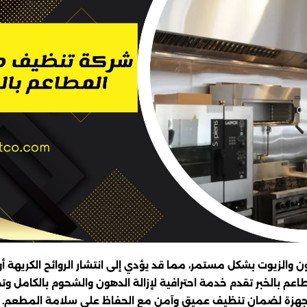
هون والزيوت بشكل مستمر، مما قد يؤدي إلى انتشار الروائح الكريهة
بالخبر تقدم خدمة احترافية لإزالة الدهون والشحوم بالكامل وتح
لأجهزة لضمان تنظيف عميق وآمن مع الحفاظ على سلامة المطعم.