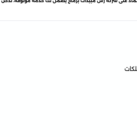
عتماد على شركة رش مبيدات برماح يضمن لك خدمة موثوقة، تدخل سر
لكات