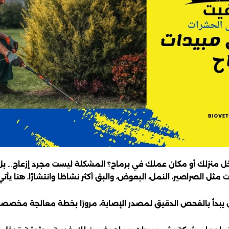
ل منزلك أو مكان عملك في برماح؟ المشكلة ليست مجرد إزعاج… بل 
ت مثل الصراصير، النمل، البعوض، والبق أكثر نشاطًا وانتشارًا. هنا 
يبدأ بالفحص الدقيق لمصدر الإصابة، مرورًا بخطة معالجة مخصصة، 