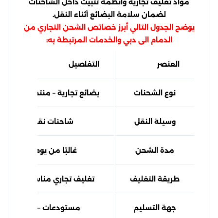
مواد تغليف تجارية وأنظمة تثبيت داخل الشاحنات
لضمان سلامة البضائع أثناء النقل.
يوضح الجدول التالي أبرز خصائص الشحن التجاري من
الدمام الى دبي والخدمات المرتبطة به:
العنصر
التفاصيل
نوع الشحنات
بضائع تجارية – منتجات صناعية
وسيلة النقل
شاحنات نقل بري مجهز
مدة الشحن
غالبًا من يوم إلى ثلاثة أي
طريقة التغليف
تغليف تجاري مناسب لطبيعة 
جهة التسليم
مستودعات – شركات – مت