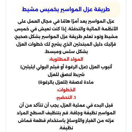
طريقة عزل المواسير بخميس مشيط
عزل المواسير يعد أمرًا هامًا في مجال العمل على
الأنظمة المائية والتدفئة. إذا كنت تعيش في خميس
مشيط وتود تعلم طريقة عزل المواسير بشكل صحيح،
فإليك دليل المبتدئين الذي يشرح لك خطوات العزل
بشكل سلس ومبسط.
المواد المطلوبة:
أنبوب العزل (عزل الرغوة أو فيلم البولي ايثيلين)
شريط لاصق للعزل
مادة لاصقة (للعزل بالرغوة)
الخطوات:
1. التحضير:
قبل البدء في عملية العزل، يجب أن تتأكد من أن
المواسير نظيفة وجافة. قم بتنظيف السطح المراد
عزله من الغبار والأوساخ باستخدام قطعة قماش
نظيفة.