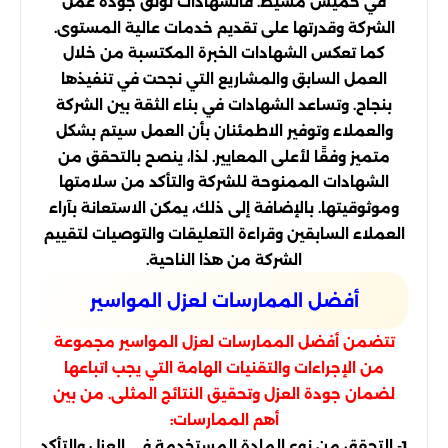
في خميس مشيط. فالشهادات توثق جودة عمل
الشركة وقدرتها على تقديم خدمات عالية المستوى.
كما تعكس الشهادات الخبرة المكتسبة من خلال
العمل السابق والمشاريع التي نجحت في تنفيذها
بنجاح. وتساعد الشهادات في بناء الثقة بين الشركة
والعملاء وتوفير الاطمئنان بأن العمل سيتم بشكل
متميز وفقًا لأعلى المعايير. لذا، ينصح بالتحقق من
الشهادات الممنوحة للشركة والتأكد من سلامتها
وموثوقيتها. بالإضافة إلى ذلك، يمكن الاستعانة بآراء
العملاء السابقين وقراءة التعليقات والتوصيات لتقييم
الشركة من هذا الناحية.
أفضل الممارسات لعزل المواسير
تتضمن أفضل الممارسات لعزل المواسير مجموعة
من الإجراءات والتقنيات الهامة التي يجب اتباعها
لضمان جودة العزل وتحقيق النتائج المثلى. من بين
أهم الممارسات:
1- التحقق من نوع المادة المستخدمة في العزل والتأكد