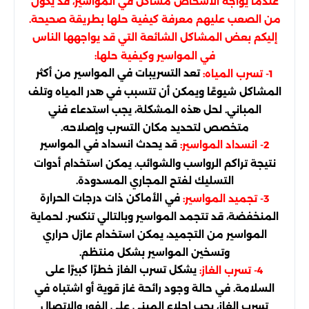
عندما يواجه الأشخاص مشاكل في المواسير، قد يكون
من الصعب عليهم معرفة كيفية حلها بطريقة صحيحة.
إليكم بعض المشاكل الشائعة التي قد يواجهها الناس
في المواسير وكيفية حلها:
تعد التسريبات في المواسير من أكثر
1- تسرب المياه:
المشاكل شيوعًا ويمكن أن تتسبب في هدر المياه وتلف
المباني. لحل هذه المشكلة، يجب استدعاء فني
متخصص لتحديد مكان التسرب وإصلاحه.
قد يحدث انسداد في المواسير
2- انسداد المواسير:
نتيجة تراكم الرواسب والشوائب. يمكن استخدام أدوات
التسليك لفتح المجاري المسدودة.
في الأماكن ذات درجات الحرارة
3- تجميد المواسير:
المنخفضة، قد تتجمد المواسير وبالتالي تنكسر. لحماية
المواسير من التجميد، يمكن استخدام عازل حراري
وتسخين المواسير بشكل منتظم.
يشكل تسرب الغاز خطرًا كبيرًا على
4- تسرب الغاز:
السلامة. في حالة وجود رائحة غاز قوية أو اشتباه في
تسرب الغاز، يجب إجلاء المبنى على الفور والاتصال