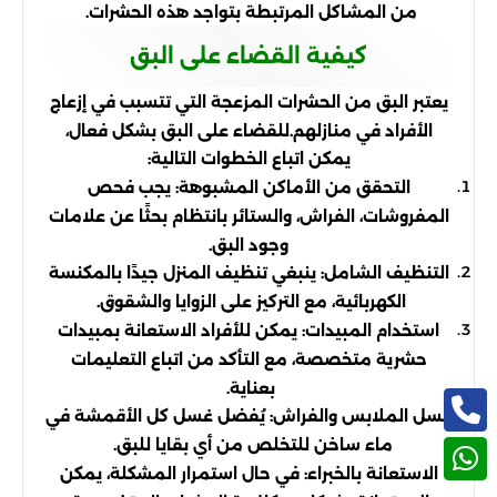
من المشاكل المرتبطة بتواجد هذه الحشرات.
كيفية القضاء على البق
يعتبر البق من الحشرات المزعجة التي تتسبب في إزعاج
الأفراد في منازلهم.للقضاء على البق بشكل فعال،
يمكن اتباع الخطوات التالية:
التحقق من الأماكن المشبوهة: يجب فحص
المفروشات، الفراش، والستائر بانتظام بحثًا عن علامات
وجود البق.
التنظيف الشامل: ينبغي تنظيف المنزل جيدًا بالمكنسة
الكهربائية، مع التركيز على الزوايا والشقوق.
استخدام المبيدات: يمكن للأفراد الاستعانة بمبيدات
حشرية متخصصة، مع التأكد من اتباع التعليمات
بعناية.
غسل الملابس والفراش: يُفضل غسل كل الأقمشة في
ماء ساخن للتخلص من أي بقايا للبق.
الاستعانة بالخبراء: في حال استمرار المشكلة، يمكن