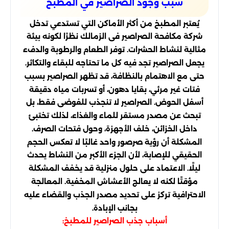
سبب وجود الصراصير في المطبخ
يُعتبر المطبخ من أكثر الأماكن التي تستدعي تدخل
شركة مكافحة الصراصير فى الزمالك نظرًا لكونه بيئة
مثالية لنشاط الحشرات. توفر الطعام والرطوبة والدفء
يجعل الصراصير تجد فيه كل ما تحتاجه للبقاء والتكاثر.
حتى مع الاهتمام بالنظافة، قد تظهر الصراصير بسبب
فتات غير مرئي، بقايا دهون، أو تسربات مياه دقيقة
أسفل الحوض. الصراصير لا تنجذب للفوضى فقط، بل
تبحث عن مصدر مستقر للماء والغذاء، لذلك تختبئ
داخل الخزائن، خلف الأجهزة، وحول فتحات الصرف.
المشكلة أن رؤية صرصور واحد غالبًا لا تعكس الحجم
الحقيقي للإصابة، لأن الجزء الأكبر من النشاط يحدث
ليلًا. الاعتماد على حلول منزلية قد يخفف المشكلة
مؤقتًا لكنه لا يعالج الأعشاش المخفية. المعالجة
الاحترافية تركز على تحديد مصدر الجذب والقضاء عليه
بجانب الإبادة.
أسباب جذب الصراصير للمطبخ: