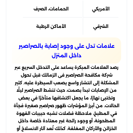
الأمريكي
الحمامات، الصرف
الشرقي
الأماكن الرطبة
متوسط
علامات تدل على وجود إصابة بالصراصير
داخل المنزل
رصد العلامات المبكرة يساعد على التدخل السريع عبر
شركة مكافحة الصراصير فى الزمالك قبل تحول
المشكلة إلى انتشار واسع يصعب السيطرة عليه. كثير
من الإصابات تبدأ بصمت، حيث تنشط الصراصير ليلًا
وتختبئ نهارًا، ما يجعل اكتشافها متأخرًا في بعض
الحالات. من أبرز المؤشرات ظهور صراصير صغيرة فجأة
في المطبخ، ملاحظة فضلات تشبه حبيبات القهوة
المطحونة، أو وجود رائحة غير معتادة خاصة داخل
الخزائن والأركان المغلقة. كذلك تُعد آثار الانسلاخ أو