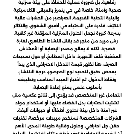
رفاهية، بل ضرورة عملية للحفاظ على بيئة منزلية
صحية وآمنة، خاصة في حي يتميز بالمباني الكلاسيكية
والبنية التحتية القديمة. الصراصير من الحشرات عالية
التكيّف، قادرة على الاختباء في أضيق الشقوق، والتكاثر
بسرعة كبيرة تجعل الحلول المنزلية المؤقتة غير كافية.
رش مبيد من متجر قد يقلل النشاط الظاهري لفترة
قصيرة، لكنه لا يعالج مصدر الإصابة أو الأعشاش
المخفية خلف الأجهزة، داخل المطابخ، أو حول تمديدات
الصرف. هنا تظهر قيمة التدخل الاحترافي الذي يبدأ
بفحص دقيق لتحديد نوع الصرصور، درجة الانتشار،
ونقاط الدخول، ثم اختيار المبيد المناسب وتطبيقه
بأسلوب علمي يمنع إعادة الإصابة.
التعامل غير المتخصص قد يؤدي إلى نتائج عكسية مثل
تشتيت الحشرات بدل القضاء عليها، أو استخدام مواد
غير آمنة داخل بيئة تحتوي أطفالًا أو حيوانات أليفة.
الشركات المتخصصة تستخدم مبيدات مرخّصة، تقنيات
حقن جل احترافي، وحلول وقائية طويلة المدى. الأهم
أن الخدمة الاحترافية توفر خطة متكاملة تشمل الإبادة