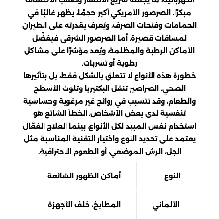
الكهربائية، ما يجعله سريع الانتشار وصعب الاكتشاف
مبكرًا. الصرصور الأمريكي أكبر حجمًا، يظهر غالبًا في
الحمامات وفتحات الصرف، ويُعرف بقدرته على الطيران
لمسافات قصيرة. أما الصرصور الشرقي فيفضّل
الأماكن الرطبة والمظلمة، ويُعد مؤشرًا على مشاكل
رطوبة أو تسربات.
خطورة هذه الأنواع لا تتعلق بالشكل فقط، بل بتأثيرها
الصحي. الصراصير تنقل البكتيريا وتلوث الأسطح
والطعام، وقد تتسبب في روائح غير مرغوبة وحساسية
تنفسية لدى بعض الأشخاص. الخطأ الشائع هو
استخدام نفس المبيد لكل الأنواع، بينما العلاج الفعّال
يعتمد على تحديد النوع واختيار التقنية المناسبة مثل
الجل، الرش الموضعي، أو الطعوم الاحترافية.
النوع
أماكن الظهور الشائعة
درجة 
الألماني
المطابخ، خلف الأجهزة
عا