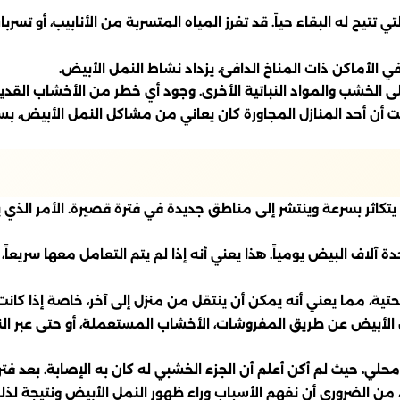
ي تتيح له البقاء حياً. قد تفرز المياه المتسربة من الأنابيب، أو تسر
 في الأماكن ذات المناخ الدافئ، يزداد نشاط النمل الأبيض.
الخشب والمواد النباتية الأخرى. وجود أي خطر من الأخشاب القديم
 أن أحد المنازل المجاورة كان يعاني من مشاكل النمل الأبيض، بس
ن يتكاثر بسرعة وينتشر إلى مناطق جديدة في فترة قصيرة. الأمر الذي
حدة آلاف البيض يومياً. هذا يعني أنه إذا لم يتم التعامل معها سر
التحتية، مما يعني أنه يمكن أن ينتقل من منزل إلى آخر، خاصة إذا كا
ل الأبيض عن طريق المفروشات، الأخشاب المستعملة، أو حتى عبر الن
يث لم أكن أعلم أن الجزء الخشبي له كان به الإصابة. بعد فترة قص
 من الضروري أن نفهم الأسباب وراء ظهور النمل الأبيض ونتيجة لذلك، 