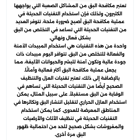
تعتبر مكافحة البق من المشاكل الصعبة التي يواجهها
الكثيرون، ولذلك فإن استخدام التقنيات الحديثة في
عملية مكافحة البق أصبح ضرورة ملحة. تتوفر العديد
من التقنيات الحديثة التي تساعد في التخلص من البق
بشكل فعال ونهائي.
واحدة من هذه التقنيات هي استخدام المبيدات الآمنة
والفعالة للتخلص من البق. تتوافر اليوم مبيدات ذات
جودة عالية وتكون آمنة للبشر والحيوانات الأليفة، مما
يجعل عملية مكافحة البق أكثر فعالية وأمانًا.
بالإضافة إلى ذلك، تعتبر تقنيات العزل والتنظيف
الصحيح أيضًا من التقنيات الحديثة التي تساهم في
الوقاية من البق مستقبلاً. على سبيل المثال، يمكن
استخدام العازل الحراري لتقليل انتشار البق وتكاثرها في
المناطق المعرضة للعدوى. كما يمكن استخدام
التقنيات الحديثة في تنظيف الأثاث والأرضيات
والمفروشات بشكل صحيح للحد من احتمالية ظهور
البق مرة أخرى.