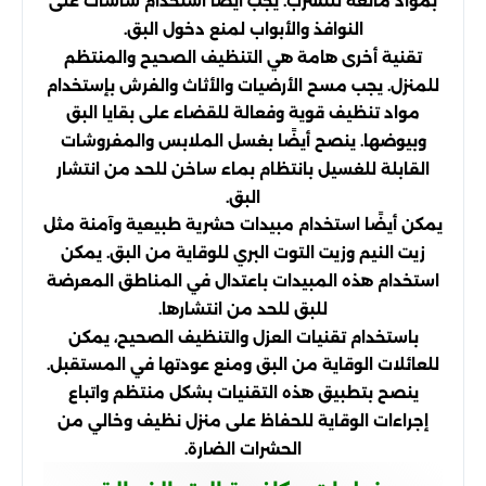
بمواد مانعة للتسرب. يجب أيضًا استخدام شاشات على
النوافذ والأبواب لمنع دخول البق.
تقنية أخرى هامة هي التنظيف الصحيح والمنتظم
للمنزل. يجب مسح الأرضيات والأثاث والفرش بإستخدام
مواد تنظيف قوية وفعالة للقضاء على بقايا البق
وبيوضها. ينصح أيضًا بغسل الملابس والمفروشات
القابلة للغسيل بانتظام بماء ساخن للحد من انتشار
البق.
يمكن أيضًا استخدام مبيدات حشرية طبيعية وآمنة مثل
زيت النيم وزيت التوت البري للوقاية من البق. يمكن
استخدام هذه المبيدات باعتدال في المناطق المعرضة
للبق للحد من انتشارها.
باستخدام تقنيات العزل والتنظيف الصحيح، يمكن
للعائلات الوقاية من البق ومنع عودتها في المستقبل.
ينصح بتطبيق هذه التقنيات بشكل منتظم واتباع
إجراءات الوقاية للحفاظ على منزل نظيف وخالي من
الحشرات الضارة.