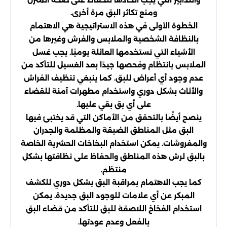
ومنع تكاثر البق مرة أخرى.
الخطوة الأولى في هذه الاستراتيجية هي الاهتمام
بالنظافة الشخصية والملابس والفرش وغيرها من
الأشياء التي تستخدمها العائلة يوميًا. يجب غسل
الملابس بانتظام وفحصها جيدًا بعد الغسيل للتأكد من
عدم وجود أي أعراض للبق. كما ينبغي تنظيف الفراش
والأثاث بشكل دوري واستخدام مطهرات آمنة للقضاء
على أي بق بقي عليها.
ينصح أيضًا بالتحقق من الأماكن التي قد يختبئ فيها
البق مثل المناطق الضيقة والمظلمة والجدران
والمفروشات. يمكن استخدام البخاخات الحشرية الخاصة
بالبق لرش هذه المناطق والحفاظ على نظافتها بشكل
منتظم.
كما يجب الاهتمام بمراقبة البق بشكل دوري للكشف
المبكر عن أي علامات للوجود البق جديدة. يمكن
استخدام الفخاخ اللاصقة للبق للتأكد من قضاء البق
بالفعل وعدم عودتها.