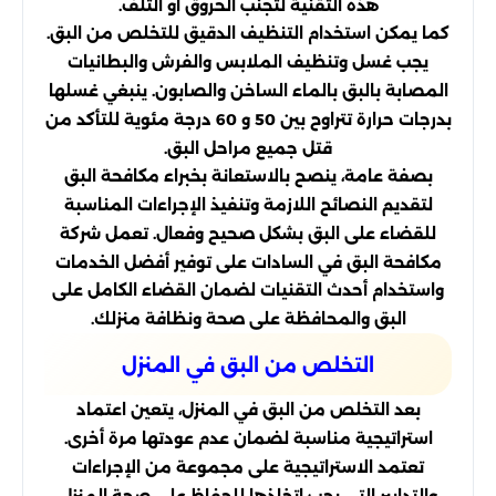
هذه التقنية لتجنب الحروق أو التلف.
كما يمكن استخدام التنظيف الدقيق للتخلص من البق.
يجب غسل وتنظيف الملابس والفرش والبطانيات
المصابة بالبق بالماء الساخن والصابون. ينبغي غسلها
بدرجات حرارة تتراوح بين 50 و 60 درجة مئوية للتأكد من
قتل جميع مراحل البق.
بصفة عامة، ينصح بالاستعانة بخبراء مكافحة البق
لتقديم النصائح اللازمة وتنفيذ الإجراءات المناسبة
للقضاء على البق بشكل صحيح وفعال. تعمل شركة
مكافحة البق في السادات على توفير أفضل الخدمات
واستخدام أحدث التقنيات لضمان القضاء الكامل على
البق والمحافظة على صحة ونظافة منزلك.
التخلص من البق في المنزل
بعد التخلص من البق في المنزل، يتعين اعتماد
استراتيجية مناسبة لضمان عدم عودتها مرة أخرى.
تعتمد الاستراتيجية على مجموعة من الإجراءات
والتدابير التي يجب اتخاذها للحفاظ على صحة المنزل