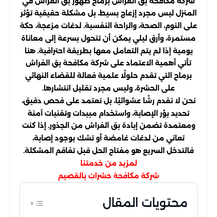
شركة مكافحة بق الفراش برماح ظهور بق الفراش في
المنزل ليس مجرد إزعاج بسيط، بل مشكلة حقيقية تؤثر
على النوم، الصحة، والراحة النفسية. لدغات مزعجة، حكة
مستمرة، وأرق ليلي يمكن أن تتحول بسرعة إلى معاناة
يومية إذا لم يتم التعامل معها بطريقة احترافية. هنا
تأتي أهمية الاعتماد على شركة مكافحة بق الفراش
برماح التي تقدم حلولًا علمية فعالة للقضاء النهائي
على الحشرة، وليس مجرد تقليل انتشارها.
نحن لا نقدم رشًا عشوائيًا، بل نعتمد على فحص دقيق،
تحديد بؤر الإصابة، واستخدام مبيدات وتقنيات آمنة
ومعتمدة تضمن إبادة بق الفراش من الجذور. إذا كنت
تعاني من لدغات غامضة أو تشك بوجود إصابة،
فالتدخل السريع هو مفتاح الحل قبل تفاقم المشكلة.
لمزيد من خدمتنا
شركة مكافحة حشرات بالقصيم
محتويات المقال