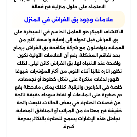
الاعتماد على حلول منزلية غير فعالة
علامات وجود بق الفراش في المنزل
الاكتشاف المبكر هو العامل الحاسم في السيطرة على
بق الفراش قبل تحوله إلى إصابة واسعة. كثير من
العملاء يتواصلون مع شركة مكافحة بق الفراش برماح
بعد تفاقم المشكلة، رغم أن العلامات الأولية تكون
واضحة عند الانتباه لها. بق الفراش كائن ليلي، لذلك
تظهر آثاره غالبًا أثناء النوم. من أكثر المؤشرات شيوعًا
ظهور لدغات متكررة على شكل خطوط أو تجمعات،
خاصة في الذراعين والرقبة. كذلك يمكن ملاحظة بقع
دم صغيرة على الملاءات أو نقاط سوداء دقيقة ناتجة
عن فضلات الحشرة. في بعض الحالات، تنبعث رائحة
خفيفة غير معتادة من المراتب أو المناطق المصابة.
تجاهل هذه الإشارات يسمح للحشرة بالتكاثر بسرعة
كبيرة.