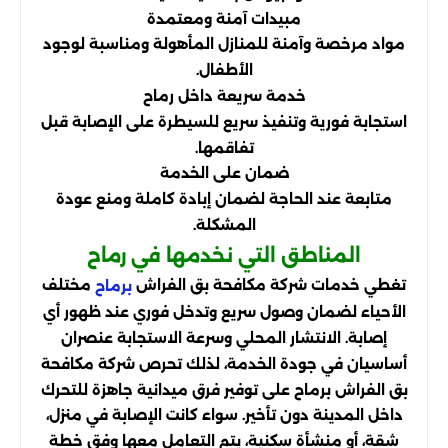
مبيدات آمنة ومعتمدة
مواد مرخصة وآمنة للمنازل المأهولة ومناسبة لوجود
الأطفال.
خدمة سريعة داخل رماح
استجابة فورية وتنفيذ سريع للسيطرة على الإصابة قبل
تفاقمها.
ضمان على الخدمة
متابعة عند الحاجة لضمان إبادة كاملة ومنع عودة
المشكلة.
المناطق التي نخدمها في رماح
تغطي خدمات شركة مكافحة بق الفراش
مختلف
برماح
الأحياء لضمان وصول سريع وتدخل فوري عند ظهور أي
إصابة. الانتشار المحلي وسرعة الاستجابة عنصران
أساسيان في جودة الخدمة، لذلك تحرص شركة مكافحة
بق الفراش برماح على توفير فرق ميدانية جاهزة للتحرك
داخل المدينة دون تأخير. سواء كانت الإصابة في منزل،
شقة، أو منشأة سكنية، يتم التعامل معها وفق خطة