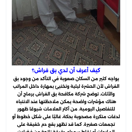
كيف أعرف أن لدي بق فراش؟
يواجه كثير من السكان صعوبة في التأكد من وجود بق
الفراش لأن الحشرة ليلية وتختبئ بمهارة داخل المراتب
والأثاث. توضح شركة مكافحة بق الفراش برماح أن
هناك مؤشرات واضحة يمكن ملاحظتها عند الانتباه
للتفاصيل اليومية. من أكثر العلامات شيوعًا ظهور
لدغات متكررة مصحوبة بحكة، غالبًا على شكل خطوط أو
تجمعات صغيرة. كما قد تظهر بقع دم خفيفة على
الملاءات أو نقاط سوداء دقيقة ناتجة عن فضلات