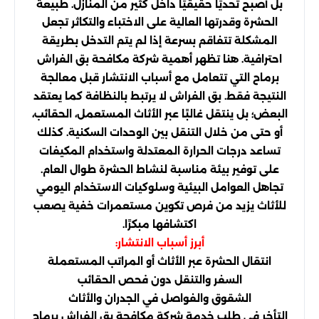
بل أصبح تحديًا حقيقيًا داخل كثير من المنازل. طبيعة
الحشرة وقدرتها العالية على الاختباء والتكاثر تجعل
المشكلة تتفاقم بسرعة إذا لم يتم التدخل بطريقة
احترافية. هنا تظهر أهمية شركة مكافحة بق الفراش
برماح التي تتعامل مع أسباب الانتشار قبل معالجة
النتيجة فقط. بق الفراش لا يرتبط بالنظافة كما يعتقد
البعض؛ بل ينتقل غالبًا عبر الأثاث المستعمل، الحقائب،
أو حتى من خلال التنقل بين الوحدات السكنية. كذلك
تساعد درجات الحرارة المعتدلة واستخدام المكيفات
على توفير بيئة مناسبة لنشاط الحشرة طوال العام.
تجاهل العوامل البيئية وسلوكيات الاستخدام اليومي
للأثاث يزيد من فرص تكوين مستعمرات خفية يصعب
اكتشافها مبكرًا.
أبرز أسباب الانتشار:
انتقال الحشرة عبر الأثاث أو المراتب المستعملة
السفر والتنقل دون فحص الحقائب
الشقوق والفواصل في الجدران والأثاث
التأخر في طلب خدمة شركة مكافحة بق الفراش برماح