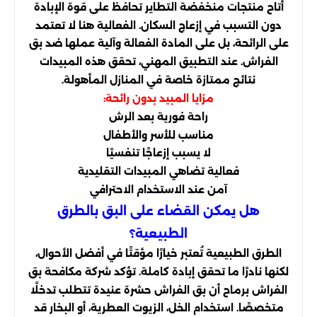
أتاح منتجات منخفضة التطاير تحافظ على قوة الإبادة
دون التسبب في إزعاج السكان. الفعالية هنا لا تعتمد
على الرائحة، بل على المادة الفعالة وآلية عملها ضد بق
الفراش. عند التطبيق المهني، تحقق هذه المبيدات
نتائج ممتازة خاصة في المنازل المأهولة.
مزايا المبيد بدون رائحة:
راحة فورية بعد الرش
مناسب للأسر والأطفال
لا يسبب إزعاجًا تنفسيًا
فعالية تضاهي المبيدات التقليدية
آمن عند الاستخدام الاحترافي
هل يمكن القضاء على البق بالطرق
الطبيعية؟
الطرق الطبيعية تُعتبر خيارًا مؤقتًا في أفضل الأحوال،
لكنها نادرًا ما تحقق إبادة كاملة. تؤكد شركة مكافحة بق
الفراش برماح أن بق الفراش حشرة عنيدة تتطلب تدخلًا
متخصصًا. استخدام الخل، الزيوت العطرية، أو البخار قد