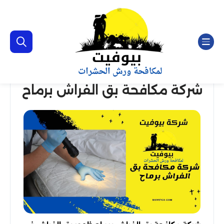
شركة مكافحة بق الفراش برماح