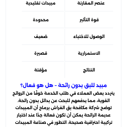
عنصر المقارنة
مبيدات تقليدية
مبيدا
قوة التأثير
محدودة
عال
الوصول للاختباء
ضعيف
اخت
الاستمرارية
قصيرة
طوي
النتائج
مؤقتة
إب
مبيد للبق بدون رائحة – هل هو فعال؟
يتردد بعض العملاء في طلب الخدمة خوفًا من الروائح
القوية، مما يدفعهم للبحث عن بدائل بدون رائحة.
توضح شركة مكافحة بق الفراش برماح أن المبيدات
عديمة الرائحة يمكن أن تكون فعالة جدًا عند اختيار
تركيبة احترافية صحيحة. التطور في صناعة المبيدات