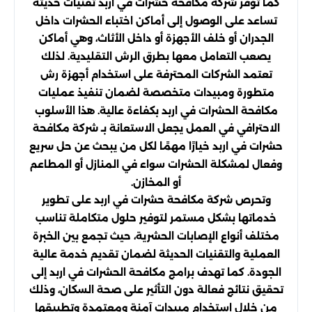
كما توفر شركة مكافحة حشرات في اربد تقنيات حديثة
تساعد على الوصول إلى أماكن اختباء الحشرات داخل
الجدران أو خلف الأجهزة أو داخل الأثاث، وهي أماكن
يصعب التعامل معها بطرق الرش التقليدية. لذلك
تعتمد الشركات المحترفة على استخدام أجهزة رش
متطورة ومبيدات متخصصة لضمان تنفيذ عمليات
مكافحة الحشرات في اربد بكفاءة عالية. هذا الأسلوب
الاحترافي في العمل يجعل الاستعانة بـ شركة مكافحة
حشرات في اربد خيارًا مهمًا لكل من يبحث عن حل سريع
وفعال لمشكلة الحشرات سواء في المنازل أو المطاعم
أو المخازن.
وتحرص شركة مكافحة حشرات في اربد على تطوير
خدماتها بشكل مستمر لتوفير حلول متكاملة تناسب
مختلف أنواع الإصابات الحشرية، حيث تجمع بين الخبرة
العملية والتقنيات الحديثة لضمان تقديم خدمة عالية
الجودة. كما تهدف برامج مكافحة الحشرات في اربد إلى
تحقيق نتائج فعالة دون التأثير على صحة السكان، وذلك
من خلال استخدام مبيدات آمنة ومعتمدة وتطبيقها