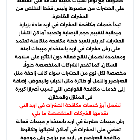
خصوصًا مع توفر تقنيات حديثة تساعد على القضاء
على الحشرات من مصدرها وليس فقط التخلص من
الحشرات الظاهرة.
تبدأ خدمات مكافحة الحشرات في اربد عادة بزيارة
ميدانية لتقييم حجم الإصابة وتحديد أماكن انتشار
الحشرات، ثم يتم تنفيذ خطة مكافحة متكاملة تعتمد
على رش حشرات في اربد باستخدام مبيدات آمنة
ومعتمدة لضمان نتائج فعالة دون التأثير على سلامة
السكان. كما تقدم الشركات المتخصصة حلولًا
مخصصة لكل نوع من الحشرات سواء كانت زاحفة مثل
الصراصير والنمل أو طائرة مثل الذباب والبعوض، إضافة
إلى خدمات مكافحة القوارض التي تسبب أضرارًا كبيرة
في المنازل والمخازن.
تشمل أبرز خدمات مكافحة الحشرات في اربد التي
تقدمها الشركات المتخصصة ما يلي:
رش مبيدات حشرية في اربد باستخدام مبيدات فعالة
تقضي على الحشرات في أماكن اختبائها وتكاثرها.
مكافحة الصراصير في اربد عبر برامج رش موجهة