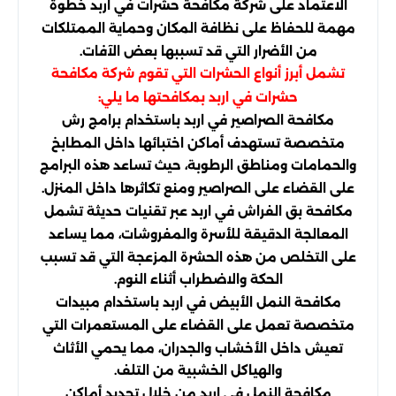
الاعتماد على شركة مكافحة حشرات في اربد خطوة
مهمة للحفاظ على نظافة المكان وحماية الممتلكات
من الأضرار التي قد تسببها بعض الآفات.
تشمل أبرز أنواع الحشرات التي تقوم شركة مكافحة
حشرات في اربد بمكافحتها ما يلي:
مكافحة الصراصير في اربد باستخدام برامج رش
متخصصة تستهدف أماكن اختبائها داخل المطابخ
والحمامات ومناطق الرطوبة، حيث تساعد هذه البرامج
على القضاء على الصراصير ومنع تكاثرها داخل المنزل.
مكافحة بق الفراش في اربد عبر تقنيات حديثة تشمل
المعالجة الدقيقة للأسرة والمفروشات، مما يساعد
على التخلص من هذه الحشرة المزعجة التي قد تسبب
الحكة والاضطراب أثناء النوم.
مكافحة النمل الأبيض في اربد باستخدام مبيدات
متخصصة تعمل على القضاء على المستعمرات التي
تعيش داخل الأخشاب والجدران، مما يحمي الأثاث
والهياكل الخشبية من التلف.
مكافحة النمل في اربد من خلال تحديد أماكن