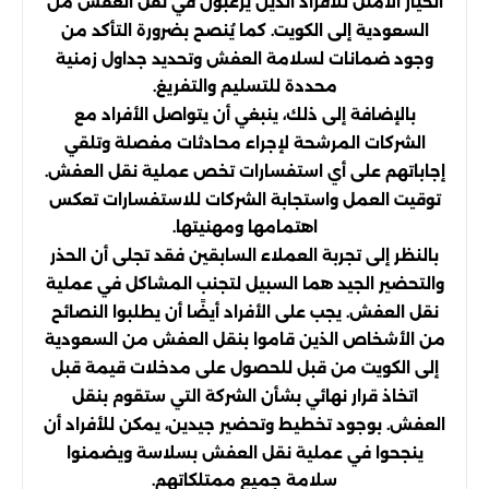
الخيار الأمثل للأفراد الذين يرغبون في نقل العفش من
السعودية إلى الكويت. كما يُنصح بضرورة التأكد من
وجود ضمانات لسلامة العفش وتحديد جداول زمنية
محددة للتسليم والتفريغ.
بالإضافة إلى ذلك، ينبغي أن يتواصل الأفراد مع
الشركات المرشحة لإجراء محادثات مفصلة وتلقي
إجاباتهم على أي استفسارات تخص عملية نقل العفش.
توقيت العمل واستجابة الشركات للاستفسارات تعكس
اهتمامها ومهنيتها.
بالنظر إلى تجربة العملاء السابقين فقد تجلى أن الحذر
والتحضير الجيد هما السبيل لتجنب المشاكل في عملية
نقل العفش. يجب على الأفراد أيضًا أن يطلبوا النصائح
من الأشخاص الذين قاموا بنقل العفش من السعودية
إلى الكويت من قبل للحصول على مدخلات قيمة قبل
اتخاذ قرار نهائي بشأن الشركة التي ستقوم بنقل
العفش. بوجود تخطيط وتحضير جيدين، يمكن للأفراد أن
ينجحوا في عملية نقل العفش بسلاسة ويضمنوا
سلامة جميع ممتلكاتهم.