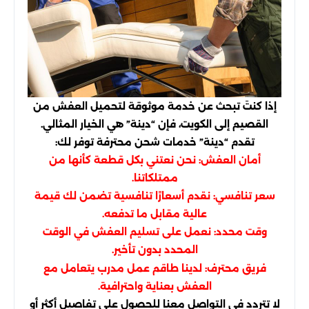
إذا كنتَ تبحث عن خدمة موثوقة لتحميل العفش من
القصيم إلى الكويت، فإن “دينة” هي الخيار المثالي.
تقدم “دينة” خدمات شحن محترفة توفر لك:
أمان العفش: نحن نعتني بكل قطعة كأنها من
ممتلكاتنا.
سعر تنافسي: نقدم أسعارًا تنافسية تضمن لك قيمة
عالية مقابل ما تدفعه.
وقت محدد: نعمل على تسليم العفش في الوقت
المحدد بدون تأخير.
فريق محترف: لدينا طاقم عمل مدرب يتعامل مع
العفش بعناية واحترافية.
لا تتردد في التواصل معنا للحصول على تفاصيل أكثر أو