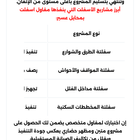
وتنتهي بتسليم المشروع بأعلى مستوى من الإتقان.
أبرز مشاريع الأسفلت التي ينفذها مقاول اسفلت
بمحايل عسير:
نوع المشروع
تفاصي
سفلتة الطرق والشوارع
تنفيذ الطرق الرئيس
سفلتة المواقف والأحواش
رصف مواقف السيا
سفلتة مداخل الفلل
تجهيز المداخل وا
سفلتة المخططات السكنية
تنفيذ البنية التح
إن اختيارك لمقاول متخصص يضمن لك الحصول على
مشروع متين ومظهر حضاري يعكس جودة التنفيذ
ويقلل من تكاليف الصيانة المستقبلية.