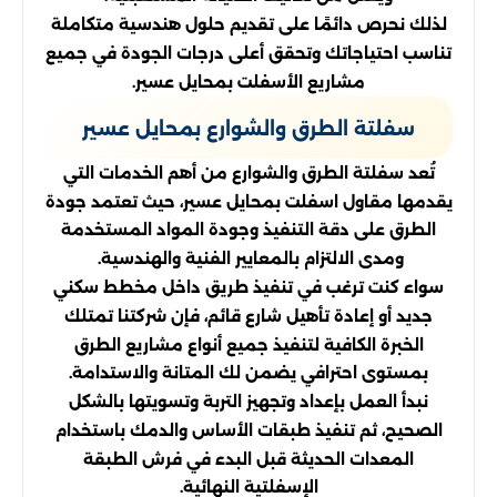
لذلك نحرص دائمًا على تقديم حلول هندسية متكاملة
تناسب احتياجاتك وتحقق أعلى درجات الجودة في جميع
مشاريع الأسفلت بمحايل عسير.
سفلتة الطرق والشوارع بمحايل عسير
تُعد سفلتة الطرق والشوارع من أهم الخدمات التي
يقدمها مقاول اسفلت بمحايل عسير، حيث تعتمد جودة
الطرق على دقة التنفيذ وجودة المواد المستخدمة
ومدى الالتزام بالمعايير الفنية والهندسية.
سواء كنت ترغب في تنفيذ طريق داخل مخطط سكني
جديد أو إعادة تأهيل شارع قائم، فإن شركتنا تمتلك
الخبرة الكافية لتنفيذ جميع أنواع مشاريع الطرق
بمستوى احترافي يضمن لك المتانة والاستدامة.
نبدأ العمل بإعداد وتجهيز التربة وتسويتها بالشكل
الصحيح، ثم تنفيذ طبقات الأساس والدمك باستخدام
المعدات الحديثة قبل البدء في فرش الطبقة
الإسفلتية النهائية.