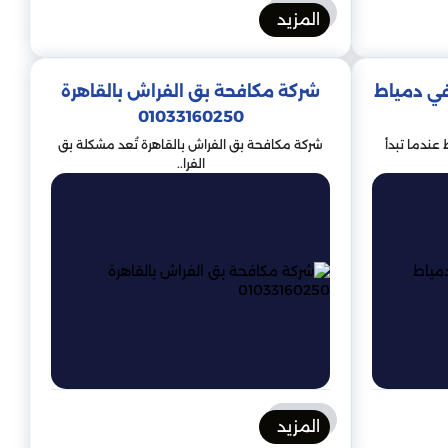
المزيد
في دمياط
شركة مكافحة بق الفراش بالقاهرة
01033160250
 المنازل والأماكن العامة والفنادق للتأكد من خلوها من
عندما تبدأ
شركة مكافحة بق الفراش بالقاهرة تُعد مشكلة بق
لتخلص منه.
الفرا..
ة ، والمكنسة الكهربائية بانتظام وإبقاء أسرتهم بعيدة عن
يفية التخلص منها.
براء الإبادة المحترفين لديهم الخبرة والمعدات اللازمة
ميع الاحتياطات لتجنب انتشار الإصابة.
المزيد