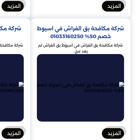
المزيد
المزيد
شركة مكافحة بق الفراش في اسيوط
شركة مكا
خصم 50% 01033160250
اتخذت وزارة الصحة السعودية في منطقة جازان إجراءات مشد
شركة مكافحة بق الفراش في اسيوط بق الفراش لم
شركة مكافحة ب
الآفات. تم 
يعد مج..
الفريق مسؤول أيضًا عن تثقيف الجمهور حول كيفية منع بق ال
الجدران. إذا تم ال
أفضل طريقة لمكافحة بق الفراش في ينبع هي الاستعانة بشر
للتخلص منها تمامًا. إذا كنت تحاول محا
المزيد
المزيد