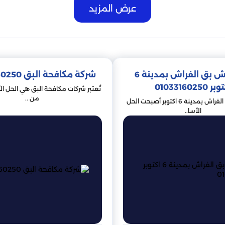
مكافحة بق الفراش بالمبيدات
عرض المزيد
ة التي تعتبر آفات أو السيطرة عليها. يمكن تصنيف المبيدات حسب نوع ا
بيدات الحشرية. تعمل المبيدات الحشرية إما عن طريق قتل بق الفراش 
شرية أيضًا كطاردات ، مما يتسبب في تجنب بق الفراش المناطق المعالج
شركة رش بق الفراش بمدينة 6
شركة مكافحة البق 01033160250
ر 01033160250
تُعتبر شركات مكافحة البق هي الحل ا
مكافحة بق الفراش
من ..
شركة رش بق الفراش بمدينة 6 اكتوبر أصبحت الحل
الأسا..
سعودية ، وعلى هذا النحو ، فإن مكافحة بق الفراش تؤخذ على محمل ا
الذين يعملون على مدار الساعة لإبقاء المدينة خالية من هذه الآفات.
المبيدات الكيماوية. يتم تطبيق هذه المبيدات على المناطق الموبوءة 
ن والحيوانات الأليفة إذا لم يتم استخدامها بشكل صحيح ، لذلك من المه
 استخدام المعالجة الحرارية. يتضمن ذلك استخدام مراوح وسخانات عالي
غالبًا ما تستخدم هذه الطريقة مع مبيدات الآفات الكيميائية للحصول ع