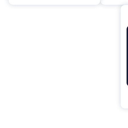
تفتيش والرش في الأماكن العامة ، كما أطلقت حملة لتثقيف
لمراتب المليئة بق الفراش ، وسيتم رش المنطقة بالمبيدات
لك في المقام الأول. يمكن القيام بذلك عن طريق الكنس
ك الاتصال بمبيد متخصص للتخلص منها.