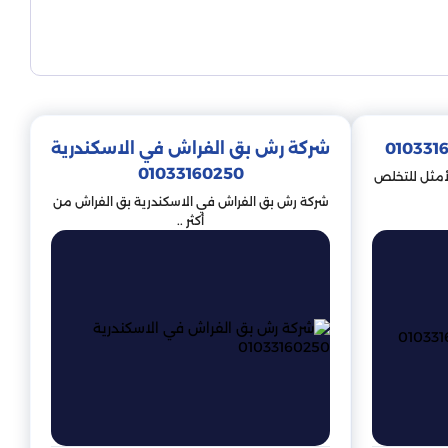
لآفة التي تستهدفها ، مثل مبيدات الأعشاب ومبيدات الحشرات
مباشرة أو جعلها أقل قدرة على التكاثر. تعمل بعض المبيدات
ة.
شركة رش بق الفراش في الاسكندرية
01033160250
لأمثل للتخلص
شركة رش بق الفراش في الاسكندرية بق الفراش من
أكثر ..
لجد. يوجد بالمدينة فريق متخصص من خبراء مكافحة الآفات
وتعمل على قتل الحشرات عند ملامستها. ومع ذلك ، يمكن أن
م اتباع جميع التعليمات عند استخدامها.
ة الطاقة لرفع درجة الحرارة في منطقة موبوءة إلى مستوى
لى أفضل النتائج.