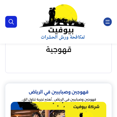
قهوجية
قهوجين وصباببين في الرياض
قهوجين وصباببين في الرياض , تُعتبر تجربة تناول الق..