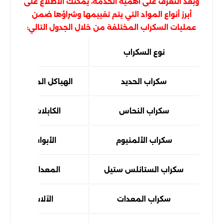
وبعد التعرف على أهمية الخدمة، يمكنك الاطلاع على
أبرز أنواع المواد التي يتم تقييمها وشراؤها ضمن
عمليات السكراب المختلفة من خلال الجدول التالي:
نوع السكراب
أمثلة شائ
سكراب الحديد
الهياكل المعدنية والأب
سكراب النحاس
الكابلات والأسلاك 
سكراب الألمنيوم
الأبواب والنوافذ 
سكراب الستانلس ستيل
المعدات والخزانات
سكراب المعدات
الآلات والأجهزة 