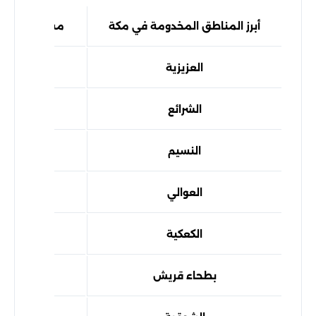
أبرز المناطق المخدومة في مكة
مستوى سرعة 
العزيزية
سريع
الشرائع
سريع
النسيم
سريع
العوالي
سريع
الكعكية
سريع
بطحاء قريش
سريع