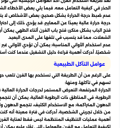
تُعد طريقة استخدام الفرن أحد العوامل الرئيسية التي تؤث
الحذر في كيفية التعامل معه. فيما يلي بعض الأخطاء الشا
عدم ضبط درجة الحرارة بشكل صحيح: بعض الأشخاص لا يتحق
درجة حرارة عالية بعيدًا عن المعايير، قد يؤدي ذلك إلى احت
فتح الباب بشكل متكرر: فتح باب الفرن أثناء الطهي يمكن أ
الشعلات، مما قد يتسبب في تلفها على المدى البعيد.
عدم استخدام الأواني المناسبة: يمكن أن تؤدي الأواني غير ا
شخصيًا، أدركت أهمية قراءة دليل التشغيل عندما كنت أستخ
عوامل التآكل الطبيعية
على الرغم من أن الطريقة التي نستخدم بها الفرن تلعب دورًا
تسهم في تآكلها، ومنها:
الحرارة المرتفعة: التعرض المستمر لدرجات الحرارة العال
الرطوبة: في المناطق ذات الرطوبة العالية، يمكن أن تتجمع 
الدهون المتراكمة: مع الاستخدام الكثيف، تتجمع الدهون وا
من خلال تجربتي الشخصية، أدركت في فترة معينة أنه كنت أ
أهمية عمليات التنظيف المنتظمة ليس فقط لعناية الفرن ولك
لكيفية التعامل مع الفرن والعوامل التي تؤثر عليه يمكن أ