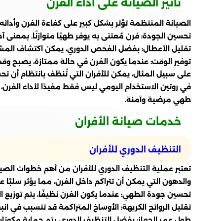
تأثير الصيانة على أداء الفرن
الصيانة المنتظمة تؤثر بشكل كبير على كفاءة الفرن وأدائه
تحسين الجودة: فرن مُعتنى به يوفر طهيًا متوازنًا. بمعنى آ
تقليل الأعطال: بفضل الفحص الدوري، يمكن اكتشاف المشكل
توفير الوقت: عندما يكون الفرن في حالة ممتازة، يصبح و
على سبيل المثال، يمكن للأفران التي تُنظف بانتظام أن تحس
في روتين الاستخدام اليومي ليس فقط مفيدًا لأداء الفرن، و
طهي مرضية وآمنة.
خدمات صيانة الأفران
التنظيف الدوري للأفران
تعتبر عملية التنظيف الدوري للأفران من أهم خطوات الصيا
والدهون التي يمكن أن تتراكم داخل الفرن، مما يؤثر سلبًا 
تحسين جودة الطهي: عندما يكون الفرن نظيفًا، يتم توزيع 
تقليل الروائح الكريهة: الأوساخ المتراكمة قد تتسبب في ا
طول عمر الجهاز: بفضل التنظيف الدوري، يتم حماية مكونات 