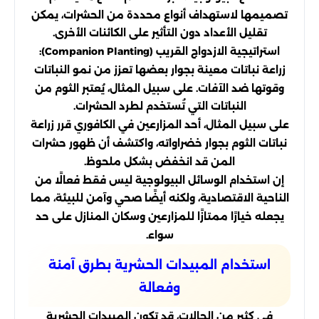
تصميمها لاستهداف أنواع محددة من الحشرات، يمكن
تقليل الأعداد دون التأثير على الكائنات الأخرى.
استراتيجية الازدواج القريب (Companion Planting):
زراعة نباتات معينة بجوار بعضها تعزز من نمو النباتات
وقوتها ضد الآفات. على سبيل المثال، يُعتبر الثوم من
النباتات التي تُستخدم لطرد الحشرات.
على سبيل المثال، أحد المزارعين في الكافوري قرر زراعة
نباتات الثوم بجوار خضراواته، واكتشف أن ظهور حشرات
المن قد انخفض بشكل ملحوظ.
إن استخدام الوسائل البيولوجية ليس فقط فعالًا من
الناحية الاقتصادية، ولكنه أيضًا صحي وآمن للبيئة، مما
يجعله خيارًا ممتازًا للمزارعين وسكان المنازل على حد
سواء.
استخدام المبيدات الحشرية بطرق آمنة
وفعالة
في كثير من الحالات، قد تكون المبيدات الحشرية