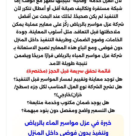
لأن العزل خدمة “وقائية” نتيجتها تظهر مع الوقت: إمّا
شبكة مستقرة وتكاليف صيانة أقل، أو أعطال تتكرر لأن
التنفيذ لم يكن صحيحًا. لذلك عند البحث عن أفضل
شركة عزل مواسير بالرياض ركّز على معايير عملية يمكن
ملاحظتها قبل التعاقد، مثل أسلوب المعاينة، جودة
الخامات، وضوح الضمان، وطريقة التنفيذ داخل المنزل
دون فوضى. ومع اتباع هذه المعايير تصبح الاستعانة بـ
شركة عزل مواسير المياه بالرياض قرارًا مريحًا ويضمن
نتيجة طويلة الأمد.
قائمة تحقق سريعة قبل الحجز (مختصرة):
هل توجد معاينة وتقييم لمسار المواسير قبل التنفيذ؟
هل تشرح الشركة نوع العزل المناسب لكل جزء (سطح/
خزان/خارجي)؟
هل يوجد ضمان مكتوب وخدمة متابعة؟
هل التسعير واضح ومفصل دون بنود مبهمة؟
خبرة في عزل مواسير الماء بالرياض
وتنفيذ بدون فوضى داخل المنزل