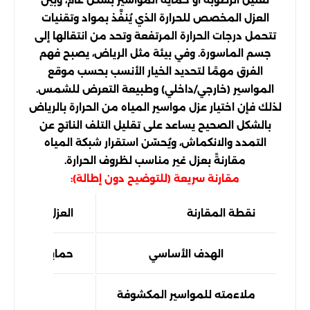
العزل المخصص للحرارة الذي يُنفَّذ بمواد وتقنيات
تتحمل درجات الحرارة المرتفعة وتحد من انتقالها إلى
جسم الماسورة. وفي بيئة مثل الرياض، يصبح فهم
الفرق مهمًا لتحديد الخيار الأنسب بحسب موقع
المواسير (خارجي/داخلي) وطبيعة التعرض للشمس.
لذلك فإن اختيار عزل مواسير المياه من الحرارة بالرياض
بالشكل الصحيح يساعد على تقليل التلف الناتج عن
التمدد والانكماش، ويُحسّن استقرار شبكة المياه
مقارنةً بعزل غير مناسب لظروف الحرارة.
مقارنة سريعة (للتوضيح دون إطالة):
نقطة المقارنة
العزل العادي
الهدف الأساسي
حماية عامة/تقلي
ملاءمته للمواسير المكشوفة
متوسط وق