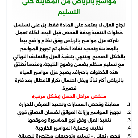
مواسير بالرياض من المعاينة حتى
التسليم
نجاح العزل لا يعتمد على المادة فقط، بل على تسلسل
خطوات التنفيذ ودقة الفحص قبل البدء. لذلك تعمل
شركة عزل مواسير بالرياض وفق نظام واضح يبدأ
بالمعاينة وتحديد نقاط الخطر، ثم تجهيز المواسير
بالشكل الصحيح، وينتهي بتنفيذ العزل والتغليف النهائي
مع تسليم منظم يضمن وضوح النتيجة. وعندما تُطبَّق
هذه الخطوات باحتراف، يصبح عزل مواسير المياه
بالرياض أكثر ثباتًا ويقل احتمال تكرار الأعطال بعد فترة
قصيرة.
ملخص مراحل العمل (بشكل مرتب):
معاينة وفحص المسارات وتحديد التعرض للحرارة
تجهيز المواسير وإزالة العوائق لضمان التصاق قوي
تنفيذ العزل وفق نوع الماسورة وموقعها
تغليف وحماية المواسير الخارجية
فحص نهائي + تسليم وتوجيهات مختصرة للصيانة