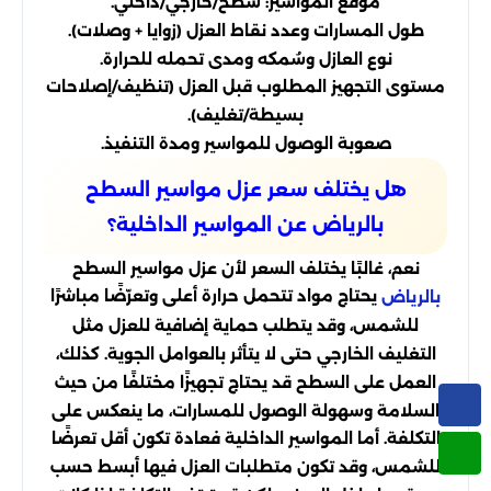
موقع المواسير: سطح/خارجي/داخلي.
طول المسارات وعدد نقاط العزل (زوايا + وصلات).
نوع العازل وسُمكه ومدى تحمله للحرارة.
مستوى التجهيز المطلوب قبل العزل (تنظيف/إصلاحات
بسيطة/تغليف).
صعوبة الوصول للمواسير ومدة التنفيذ.
هل يختلف سعر عزل مواسير السطح
بالرياض عن المواسير الداخلية؟
نعم، غالبًا يختلف السعر لأن عزل مواسير السطح
يحتاج مواد تتحمل حرارة أعلى وتعرّضًا مباشرًا
بالرياض
للشمس، وقد يتطلب حماية إضافية للعزل مثل
التغليف الخارجي حتى لا يتأثر بالعوامل الجوية. كذلك،
العمل على السطح قد يحتاج تجهيزًا مختلفًا من حيث
السلامة وسهولة الوصول للمسارات، ما ينعكس على
التكلفة. أما المواسير الداخلية فعادة تكون أقل تعرضًا
للشمس، وقد تكون متطلبات العزل فيها أبسط حسب