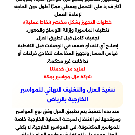
أكثر قدرة على التحمل ويعطي عمرًا أطول دون الحاجة
لإعادة العمل.
خطوات التجهيز بشكل مختصر (نقاط عملية):
تنظيف الماسورة وإزالة الأوساخ والدهون.
تجفيف كامل قبل تطبيق العزل.
إصلاح أي تلف أو ضعف في الوصلات قبل التغطية.
قياس المسار وتجهيز المقاسات لتفادي فراغات أو
تداخلات غير محكمة.
لمزيد من خدمتنا
شركة عزل مواسير بمكة
تنفيذ العزل والتغليف النهائي للمواسير
الخارجية بالرياض
عند بدء التنفيذ، يتم تطبيق العزل وفق نوع المواسير
وموقعها، ثم الانتقال لمرحلة الحماية الخارجية خاصة
للمواسير المكشوفة. في المواسير الخارجية، لا يكفي
العزل وحده، بل يلزم تغليف مواسير الماء بالرياض