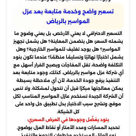
تسعير واضح وخدمة متابعة بعد عزل
المواسير بالرياض
التسعير الاحترافي لا يعني الأرخص، بل يعني وضوح ما
يشمله السعر: هل يتضمن المعاينة؟ هل يشمل تجهيز
المواسير؟ هل يوجد تغليف للمواسير الخارجية؟ وهل
يشمل اختبارًا نهائيًا وتسليمًا منظمًا؟ عندما تكون بنود
التكلفة واضحة، تقل المفاجآت ويصبح القرار أسهل مع
أي شركة عزل مواسير بالرياض. كذلك، وجود متابعة بعد
التنفيذ يرفع جودة الخدمة، لأن أي ملاحظة بسيطة
يمكن معالجتها مبكرًا قبل أن تتحول لمشكلة. ولا تنسِ
أن الشركة الجيدة تستخدم عازل المواسير المناسب لكل
موقع، وتشرح سبب الاختيار بدل تطبيق حل واحد على
كل الشبكة.
بنود يفضّل وجودها في العرض السعري:
تحديد المسارات وعدد الأمتار أو نقاط العزل بوضوح.
نوع العازل المستخدم وخطوات التجهيز والتنفيذ.