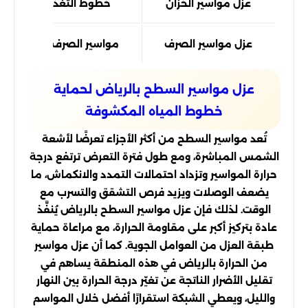
عزل مواسير الخزان
خطوط التغذية من/إلى ال
عزل مواسير الصرف
مواسير الصرف داخل/خارج 
عزل مواسير السطح بالرياض لحماية
خطوط المياه المكشوفة
تُعد مواسير السطح من أكثر الأجزاء تعرضًا لأشعة
الشمس المباشرة، ومع طول فترة التعرض ترتفع درجة
حرارة المواسير وتزداد احتمالات التمدد والانكماش، ما
يضعف الوصلات ويزيد فرص التشقق والتسرب مع
الوقت. لذلك فإن عزل مواسير السطح بالرياض يُنفَّذ
عادة بتركيز أكبر على مقاومة الحرارة، مع مراعاة حماية
طبقة العزل من العوامل الجوية. كما أن عزل مواسير
من الحرارة بالرياض في هذه المنطقة يساهم في
تقليل الأضرار الناتجة عن تغيّر درجة الحرارة بين النهار
والليل، ويعطي الشبكة استقرارًا أفضل خلال المواسم