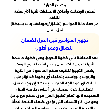
مصادر الحرارة.
فحص الوصلات وأماكن الانحناءات لأنها أكثر عرضة
للتلف.
مراجعة حالة المواسير (تشقق/رطوبة/تسربات بسيطة)
قبل العزل.
تجهيز المواسير قبل العزل لضمان
التصاق وعمر أطول
بعد المعاينة تأتي خطوة التجهيز، وهي خطوة حاسمة
لأنها تضمن ثبات العزل وعدم انفصاله مع الوقت.
يشمل التجهيز تنظيف سطح الماسورة من الأتربة
والزيوت والرواسب، وتجفيف أي رطوبة قد تؤثر على
الالتصاق، ومعالجة العيوب البسيطة إن وجدت قبل
تغطيتها. هذه المرحلة هي أساس طريقه العزل
الصحيحه لأنها تمنع تطبيق العزل فوق سطح غير جاهز،
وهو من أكثر الأسباب التي تؤدي لضعف النتيجة لاحقًا.
وبالتجهيز الصحيح يصبح عزل مواسير المياه بالرياض