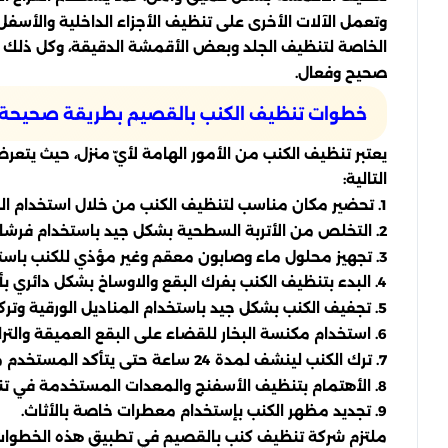
وتعمل الآلات الأخرى على تنظيف الأجزاء الداخلية والأسف
الخاصة لتنظيف الجلد وبعض الأقمشة الدقيقة، وكل ذلك 
صحيح وفعال.
خطوات تنظيف الكنب بالقصيم بطريقة صحيحة
يعتبر تنظيف الكنب من الأمور الهامة لأيّ منزل، حيث يتع
التالية:
1. تحضير مكان مناسب لتنظيف الكنب من خلال استخدام الفرشاة والفراغ.
2. التخلص من الأتربة السطحية بشكل جيد باستخدام فرشاة ذات شعيرات ناعمة.
3. تجهيز محلول ماء وصابون معقم وغير مؤذي للكنب باستخدام قطعة قماش مبللة.
4. البدء بتنظيف الكنب بفرك البقع والاوساخ بشكل دائري بأستخدام القماش المبلل بالمحلول.
5. تجفيف الكنب بشكل جيد باستخدام المناديل الورقية وتركه يجفف بالهواء الطلق.
6. استخدام مكنسة البخار للقضاء على البقع العميقة والتراكمات الداخلية.
7. ترك الكنب لينشف لمدة 24 ساعة حتى يتأكد المستخدم من عدم وجود رطوبة بداخل الكنب.
8. الأهتمام بتنظيف الأسفنج والمعدات المستخدمة في تنظيف الكنب لتجنب تراكم الجراثيم.
9. تجديد مظهر الكنب بإستخدام معطرات خاصة بالأثاث.
ملتزم شركة تنظيف كنب بالقصيم في تطبيق هذه الخطوات