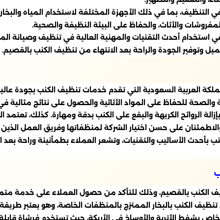
 التنظيف، بما في ذلك الأجهزة المختلفة لاستخدام المياه والبخار
لمفروشات والأثاث، والحفاظ على البيئة النظيفة والصحية.
ستخدام أحدث التقنيات والمهنية العالية في تنظيف وصيانة المناز
عميل وتوفير الجودة والراحة بعد الانتهاء من تنظيف الكنب بالقصيم.
لكة العربية السعودية التي تقدم خدمات تنظيف الكنب بجودة عالي
لصحة للحفاظ على المواد الأثاثية والحصول على نتائج مثالية في
زالة الروائح الكريهة والبقع على الكنب بدقة ومهارة. كذلك، تعتمد 
 والاطمئنان على حسن اختيار الشركة لمنظفاتها وفريق العمل الذين 
أحدث الأساليب والتقنيات، وتشعر العملاء بطمأنينة وراحة بعد ان
ب
 الكنب بالقصيم، وذلك للتأكد من حصول العملاء على خدمة متميزة 
ف الكنب بالبخار الممتزج بالمنظفات الخاصة، وهو يعتبر طريقة فعا
ص بشفط الأتربة والأوساخ في الأريكة، حيث تستخدم فرشاة قابلة ل