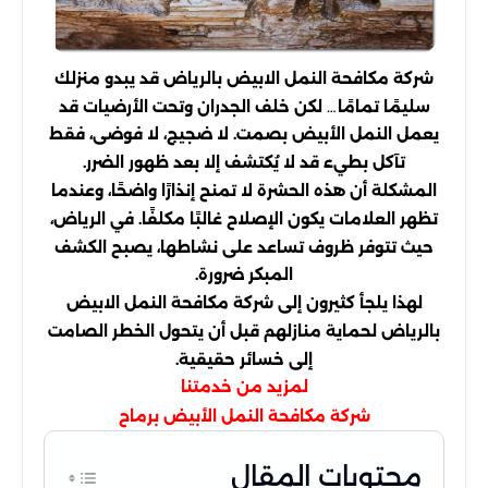
شركة مكافحة النمل الابيض بالرياض قد يبدو منزلك
سليمًا تمامًا… لكن خلف الجدران وتحت الأرضيات قد
يعمل النمل الأبيض بصمت. لا ضجيج، لا فوضى، فقط
تآكل بطيء قد لا يُكتشف إلا بعد ظهور الضرر.
المشكلة أن هذه الحشرة لا تمنح إنذارًا واضحًا، وعندما
تظهر العلامات يكون الإصلاح غالبًا مكلفًا. في الرياض،
حيث تتوفر ظروف تساعد على نشاطها، يصبح الكشف
المبكر ضرورة.
لهذا يلجأ كثيرون إلى شركة مكافحة النمل الابيض
بالرياض لحماية منازلهم قبل أن يتحول الخطر الصامت
إلى خسائر حقيقية.
لمزيد من خدمتنا
شركة مكافحة النمل الأبيض برماح
محتويات المقال