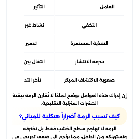
العامل
التأثير
التخفي
نشاط غير مرئي لفترا
التغذية المستمرة
تدمير داخلي للأخ
سرعة الانتشار
انتقال بين الجدران وا
صعوبة الاكتشاف المبكر
تأخر التدخل وزيادة ا
إن إدراك هذه العوامل يوضح لماذا لا تُقارن الرمة ببقية
الحشرات المنزلية التقليدية.
كيف تسبب الرمة أضراراً هيكلية للمباني؟
الرمة لا تهاجم سطح الخشب فقط، بل تخترقه
وتستهلكه من الداخل، مما يؤدي إلى ضعف تدريجي في