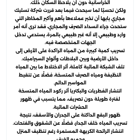
الخراسانية دون أن يلاحظ السكان ذلك.
ولكن تحسبًا لما سيحدث فيما بعد قررت شركة تسليك
مجاري بابها أن تخبر عملاءها بأهم وأكبر المخاطر التي
ستحدث جراء انسداد الصرف والمجاري، فقد ترى أنه أمر
وارد وطبيعي إلا أنه غير طبيعي بالمرة، يستدعي تدخل
الجهات المتخصصة فيه.
تسريب كمية كبيرة من المياه الراكدة على الأرض إلى
داخل الأرضية وبين البلاطات وألواح السيراميك.
تلف الشبكة المائية كاملة، أثر الاختلاط ما بين المياه
النظيفة ومياه الصرف المتسخة، فضلًا عن تنقيط
المواسير الدائم.
انتشار الفطريات والبكتريا أثر ركود المياه المتسخة
لفترة طويلة دون تصريف، مما يتسبب في ظهور
الحشرات المائية.
ظهور البقع الداكنة على الجدران والأسقف، نتيجة
تسريب المياه خلف الجدار، فضلًا عن الشقوق والفتحات.
انتشار الرائحة الكريهة المستمرة رغم تنظيف المنزل
وجميع الغرف.