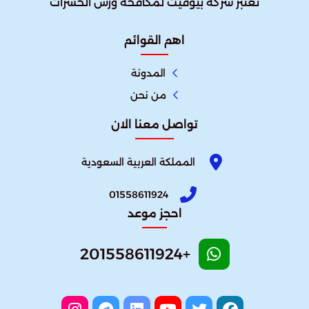
تُعتبر شركة بيوفيت لمكافحة ورش الحشرات
اهم القوائم
المدونة
من نحن
تواصل معنا الان
المملكة العربية السعودية
01558611924
احجز موعد
+201558611924