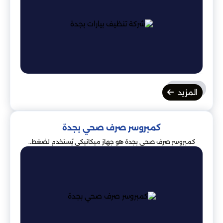
المزيد
كمبروسر صرف صحي بجدة
كمبروسر صرف صحي بجدة هو جهاز ميكانيكي يُستخدم لضغط..