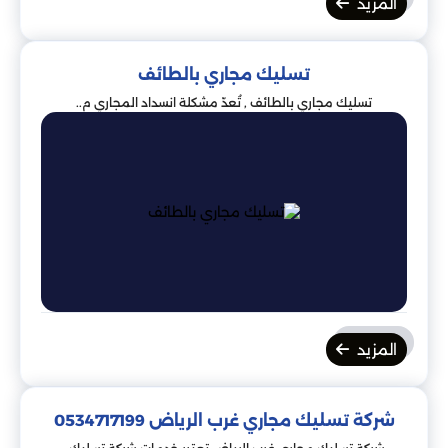
المزيد
تسليك مجاري بالطائف
تسليك مجاري بالطائف , تُعدّ مشكلة انسداد المجاري م..
المزيد
شركة تسليك مجاري غرب الرياض 0534717199